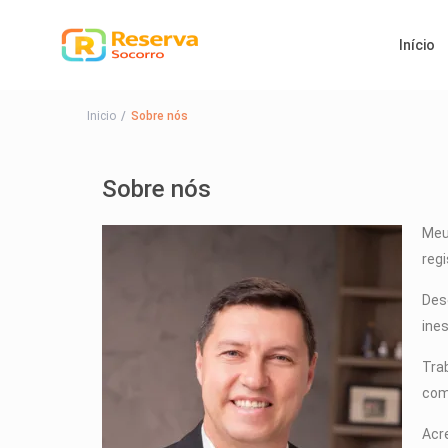
Início
Inicio
Sobre nós
Sobre nós
Meu
reg
Des
ines
Tra
com
Acr