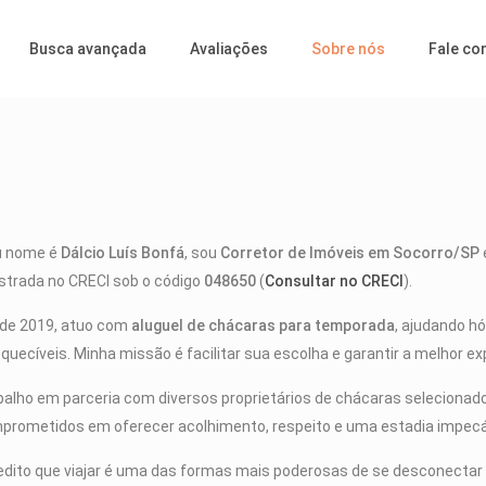
Busca avançada
Avaliações
Sobre nós
Fale co
 nome é
Dálcio Luís Bonfá
, sou
Corretor de Imóveis em Socorro/SP
istrada no CRECI sob o código
048650
(
Consultar no CRECI
).
de 2019, atuo com
aluguel de chácaras para temporada
, ajudando hó
quecíveis. Minha missão é facilitar sua escolha e garantir a melhor e
balho em parceria com diversos proprietários de chácaras selecionad
prometidos em oferecer acolhimento, respeito e uma estadia impecá
edito que viajar é uma das formas mais poderosas de se desconectar d