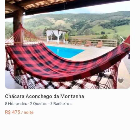
Chácara Aconchego da Montanha
8 Hóspedes
·
2 Quartos
·
3 Banheiros
R$ 475
/ noite