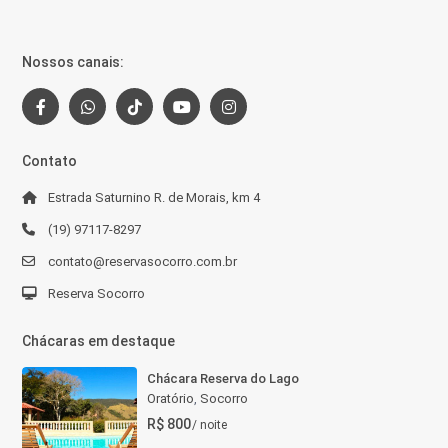
Nossos canais:
Contato
Estrada Saturnino R. de Morais, km 4
(19) 97117-8297
contato@reservasocorro.com.br
Reserva Socorro
Chácaras em destaque
Chácara Reserva do Lago
Oratório
,
Socorro
R$ 800
/ noite