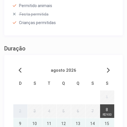
Permitido animais
Festa permitida
Crianças permitidas
Duração
agosto 2026
D
S
T
Q
Q
S
S
1
8
2
3
4
5
6
7
R$ 900
9
10
11
12
13
14
15