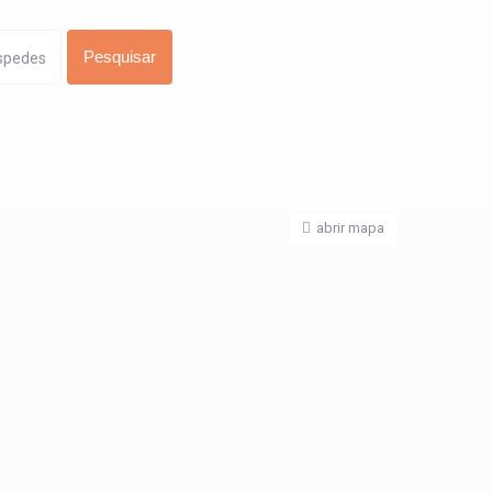
spedes
abrir mapa