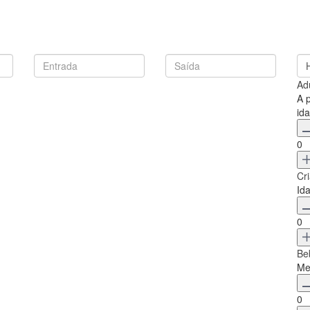
Ad
A 
id
0
Cr
Id
0
Be
Me
0