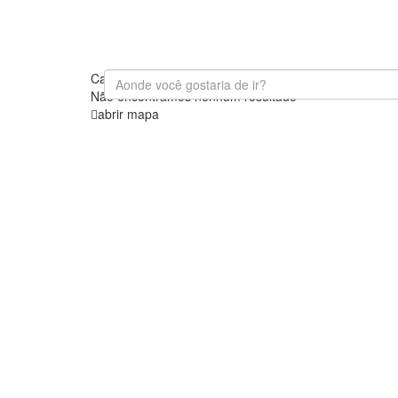
Carregando Mapas
Não encontramos nenhum resultado
abrir mapa